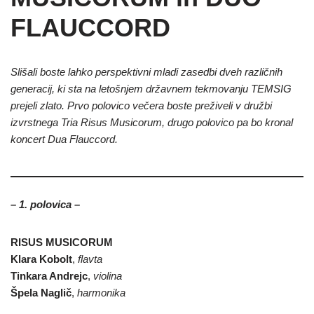
FLAUCCORD
Slišali boste lahko perspektivni mladi zasedbi dveh različnih
generacij, ki sta na letošnjem državnem tekmovanju TEMSIG
prejeli zlato. Prvo polovico večera boste preživeli v družbi
izvrstnega Tria Risus Musicorum, drugo polovico pa bo kronal
koncert Dua Flauccord.
– 1. polovica –
RISUS MUSICORUM
Klara Kobolt
,
flavta
Tinkara Andrejc
,
violina
Špela Naglič
,
harmonika