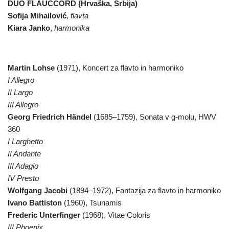
DUO FLAUCCORD
(Hrvaška, Srbija)
Sofija Mihailović
,
flavta
Kiara Janko
,
harmonika
Martin Lohse
(1971), Koncert za flavto in harmoniko
I Allegro
II Largo
III Allegro
Georg Friedrich Händel
(1685–1759), Sonata v g-molu, HWV
360
I Larghetto
II Andante
III Adagio
IV Presto
Wolfgang Jacobi
(1894–1972), Fantazija za flavto in harmoniko
Ivano Battiston
(1960), Tsunamis
Frederic Unterfinger
(1968), Vitae Coloris
III Phoenix