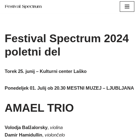
Skip
to
content
Festival Spectrum 2024
poletni del
Torek 25. junij – Kulturni center Laško
Ponedeljek 01. Julij ob 20.30
MESTNI MUZEJ – LJUBLJANA
AMAEL TRIO
Volodja Balžalorsky
,
violina
Damir Hamidullin
,
violončelo