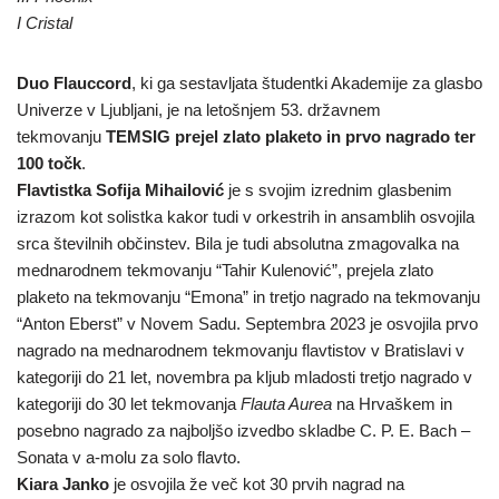
I Cristal
Duo Flauccord
, ki ga sestavljata študentki Akademije za glasbo
Univerze v Ljubljani, je na letošnjem 53. državnem
tekmovanju
TEMSIG prejel zlato plaketo in prvo nagrado
ter
100 točk
.
Flavtistka Sofija Mihailović
je s svojim izrednim glasbenim
izrazom kot solistka kakor tudi v orkestrih in ansamblih osvojila
srca številnih občinstev. Bila je tudi absolutna zmagovalka na
mednarodnem tekmovanju “Tahir Kulenović”, prejela zlato
plaketo na tekmovanju “Emona” in tretjo nagrado na tekmovanju
“Anton Eberst” v Novem Sadu. Septembra 2023 je osvojila prvo
nagrado na mednarodnem tekmovanju flavtistov v Bratislavi v
kategoriji do 21 let, novembra pa kljub mladosti tretjo nagrado v
kategoriji do 30 let tekmovanja
Flauta Aurea
na Hrvaškem in
posebno nagrado za najboljšo izvedbo skladbe C. P. E. Bach –
Sonata v a-molu za solo flavto.
Kiara Janko
je osvojila že več kot 30 prvih nagrad na