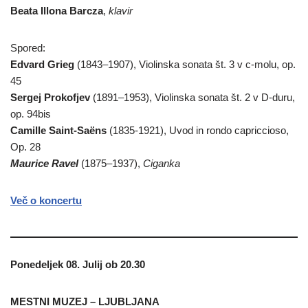
Beata Illona Barcza
,
klavir
Spored:
Edvard Grieg
(1843–1907), Violinska sonata št. 3 v c-molu, op.
45
Sergej Prokofjev
(1891–1953), Violinska sonata št. 2 v D-duru,
op. 94bis
Camille Saint-Saëns
(1835-1921), Uvod in rondo capriccioso,
Op. 28
Maurice Ravel
(1875–1937),
Ciganka
Več o koncertu
Ponedeljek 08. Julij ob 20.30
MESTNI MUZEJ – LJUBLJANA