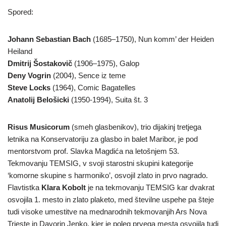
Spored:
Johann Sebastian Bach
(1685–1750), Nun komm’ der Heiden
Heiland
Dmitrij Šostakovič
(1906–1975), Galop
Deny Vogrin
(2004), Sence iz teme
Steve Locks
(1964), Comic Bagatelles
Anatolij Belošicki
(1950-1994), Suita št. 3
Risus Musicorum
(smeh glasbenikov), trio dijakinj tretjega
letnika na Konservatoriju za glasbo in balet Maribor, je pod
mentorstvom prof. Slavka Magdića na letošnjem 53.
Tekmovanju TEMSIG, v svoji starostni skupini kategorije
‘komorne skupine s harmoniko’, osvojil zlato in prvo nagrado.
Flavtistka
Klara Kobolt
je na tekmovanju TEMSIG kar dvakrat
osvojila 1. mesto in zlato plaketo, med številne uspehe pa šteje
tudi visoke umestitve na mednarodnih tekmovanjih Ars Nova
Trieste in Davorin Jenko, kjer je poleg prvega mesta osvojila tudi