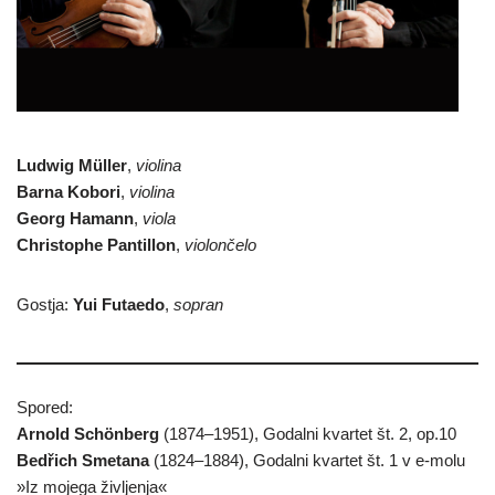
Ludwig Müller
,
violina
Barna Kobori
,
violina
Georg
Hamann
,
viola
Christophe Pantillon
,
violončelo
Gostja:
Yui Futaedo
,
sopran
Spored:
Arnold Schönberg
(1874–1951), Godalni kvartet št. 2, op.10
Bedřich Smetana
(1824–1884), Godalni kvartet št. 1 v e-molu
»Iz mojega življenja«