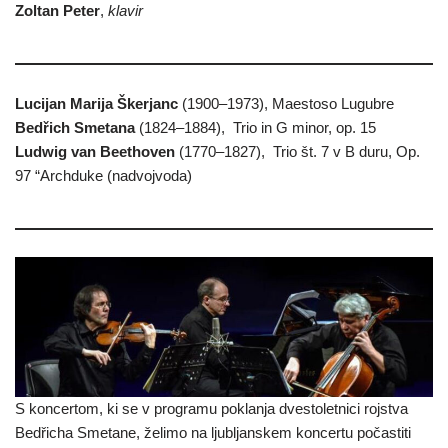
Zoltan Peter
,
klavir
Lucijan Marija Škerjanc
(1900–1973), Maestoso Lugubre
Bedřich Smetana
(1824–1884),
Trio in G minor, op. 15
Ludwig van Beethoven
(1770–1827),
Trio št. 7 v B duru, Op.
97 “Archduke (nadvojvoda)
S koncertom, ki se v programu poklanja dvestoletnici rojstva
Bedřicha Smetane, želimo na ljubljanskem koncertu počastiti