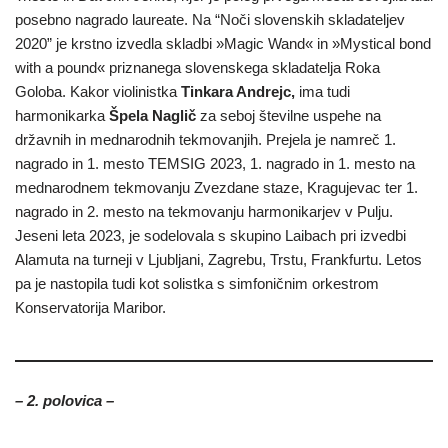
posebno nagrado laureate. Na “Noči slovenskih skladateljev
2020” je krstno izvedla skladbi »Magic Wand« in »Mystical bond
with a pound« priznanega slovenskega skladatelja Roka
Goloba. Kakor violinistka
Tinkara Andrejc
,
ima tudi
harmonikarka
Špela Naglič
za seboj številne uspehe na
državnih in mednarodnih tekmovanjih. Prejela je namreč 1.
nagrado in 1. mesto TEMSIG 2023, 1. nagrado in 1. mesto na
mednarodnem tekmovanju Zvezdane staze, Kragujevac ter 1.
nagrado in 2. mesto na tekmovanju harmonikarjev v Pulju.
Jeseni leta 2023, je sodelovala s skupino Laibach pri izvedbi
Alamuta na turneji v Ljubljani, Zagrebu, Trstu, Frankfurtu. Letos
pa je nastopila tudi kot solistka s simfoničnim orkestrom
Konservatorija Maribor.
– 2. polovica –