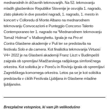
mednarodnih in državnih tekmovanjih. Na 52. tekmovanju
mladih glasbenikov Republike Slovenije je osvojila 1. nagrado,
zlato plaketo in dve posebni nagradi, 1. nagrado, 1. mesto in
koncert v Colloredu di Monte Albano na mednarodnem
tekmovanju Convocazioni e Punteggio Concorso Talento
Contemporaneo ter 1. nagrado na “Mednarodnem tekmovanju
Tomaž Holmar” v Malborghettu. Igrala je na
Pro et
Contra
Glasbene akademije v Puli ter se predstavila na
festivalu
Solo e da camera
. Kot finalistka tekmovanja Virtuosi
V4+ 2022 je na Glasbeni akademiji Franz Liszt v Budimpešti
zaigrala ob spremljavi Madžarskega radijskega simfoničnega
orkestra. Kot solistka je v Poreču in Rovinju igrala ob spremljavi
Zagrebškega komornega orkestra. Letos pa se je kot solistka
predstavila v ciklih Festivala Ljubljana in Glasbene mladine
ljubljanske.
Brezplačne vstopnice, ki vam jih velikodušno