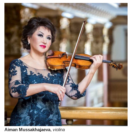
Aiman Mussakhajaeva
,
violina