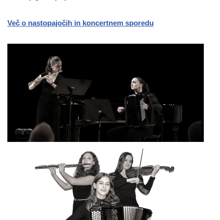
Več o nastopajočih in koncertnem sporedu