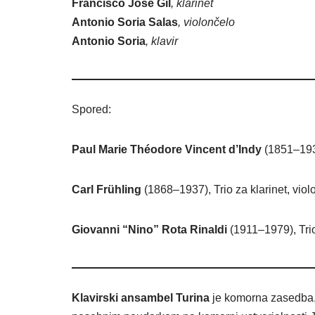
Francisco José Gil
, klarinet
Antonio Soria Salas
, violončelo
Antonio Soria
, klavir
Spored:
Paul Marie Théodore Vincent d’Indy
(1851–1931)
Carl Frühling
(1868–1937), Trio za klarinet, violo
Giovanni “Nino” Rota Rinaldi
(1911–1979), Trio 
Klavirski ansambel
Turina
je komorna zasedba, 