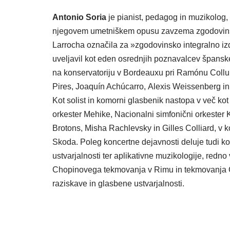
Antonio Soria
je pianist, pedagog in muzikolog
njegovem umetniškem opusu zavzema zgodovinski pr
Larrocha označila za »zgodovinsko integralno izd
uveljavil kot eden osrednjih poznavalcev španskeg
na konservatoriju v Bordeauxu pri Ramónu Collu
Pires, Joaquín Achúcarro, Alexis Weissenberg in 
Kot solist in komorni glasbenik nastopa v več kot
orkester Mehike, Nacionalni simfonični orkester
Brotons, Misha Rachlevsky in Gilles Colliard, v 
Skoda. Poleg koncertne dejavnosti deluje tudi kot 
ustvarjalnosti ter aplikativne muzikologije, redn
Chopinovega tekmovanja v Rimu in tekmovanja Cla
raziskave in glasbene ustvarjalnosti.