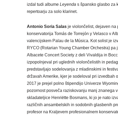
izdal tudi albume
Leyenda
s špansko glasbo za kl
repertoarju za solo klarinet.
Antonio Soria Salas
je violončelist, dejaven na
konservatorija Tomás de Torrejón y Velasco v Al
valencijskem Palau de la Música. Kot solist je i
RYCO (Rotarian Young Chamber Orchestra) pa je 
Albacete Concert Society z deli Vivaldija in Boc
izpopolnjeval pri uglednih violončelistih in pe
predstavljajo sodelovanja z mladinskimi in festi
državah Amerike, kjer je sodeloval pri izvedbah
2017 je prejel polno štipendijo Univerze Wyoming
pozornost posveča raziskovanju manj znanega viol
skladateljice Henriëtte Bosmans, ki jo je nato i
različnih ansambelskih in sodobnih glasbenih pr
profesor na Kraljevem profesionalnem konservator