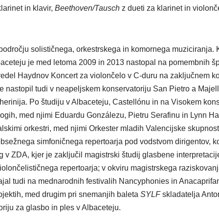
arinet in klavir,
Beethoven/Tausch
z dueti za klarinet in violonč
 področju solističnega, orkestrskega in komornega muziciranja. K
baceteju je med letoma 2009 in 2013 nastopal na pomembnih špa
zvedel Haydnov Koncert za violončelo v C-duru na zaključnem ko
nastopil tudi v neapeljskem konservatoriju San Pietro a Majel
cherinija. Po študiju v Albaceteju, Castellónu in na Visokem kon
dagogih, med njimi Eduardu Gonzálezu, Pietru Serafinu in Lynn 
valskimi orkestri, med njimi Orkester mladih Valencijske skupnos
 obsežnega simfoničnega repertoarja pod vodstvom dirigentov, k
 v ZDA, kjer je zaključil magistrski študij glasbene interpret
ončelističnega repertoarja; v okviru magistrskega raziskovanja 
zvajal tudi na mednarodnih festivalih Nancyphonies in Anacaprif
ojektih, med drugim pri snemanjih baleta
SYLF
skladatelja Anto
iju za glasbo in ples v Albaceteju.