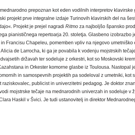
, mednarodno prepoznan kot eden vodilnih interpretov klavirsk
ojekt prve integralne izdaje Turinovih klavirskih del na šestn
ajo«. Projekt je prejel nagradi
Ritmo
za najboljšo špansko prod
a pianističnega repertoarja 20. stoletja. Glasbeno izobrazbo je
 in Francisu Chapeleu, pomemben vpliv na njegovo umetniško ob
Alicia de Larrocha, ki ga je povabila k vodenju mojstrskih teča
 dvajsetih državah ter sodeluje z orkestri, kot so Moskovski krem
 Kazahstana in Orkester komorne glasbe iz Toulousa. Nastopal j
komornih in samospevnih projektih pa sodeloval z umetniki, kot
raziskovalec, publicist in univerzitetni pedagog. Je doktor znano
o vodi mojstrske tečaje na mednarodnih univerzah in sodeluje v ž
ra Haskil v Švici. Je tudi ustanovitelj in direktor Mednarod