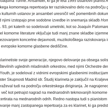
aquína Turine. Ansambel, ki ga je leta 1995 ustanovil pianist A
skega komornega repertoarja ter raziskovalno delo na področju
ih kulturnih ustanov je ansambel uresničil več pomembnih dokum
d njimi izstopajo prve sodobne izvedbe in snemanja skladb
Hom
. 93, pri katerih so sodelovali umetniki, kot so Joaquín Paloma
 komorne literature vključuje tudi manj znane skladbe izjemne 
povezovanjem koncertne dejavnosti, muzikološkega raziskovanj
u evropske komorne glasbene dediščine.
arinetiste svoje generacije, njegovo delovanje pa obsega soli
številnih uglednih mladinskih orkestrov, med njimi Orchestre d
outh, je sodeloval z vidnimi evropskimi glasbenimi institucijami 
ter Skupnosti Madrid idr. Študij klarineta je zaključil na Kralje
aževal tudi na področju orkestrskega dirigiranja. Je nagrajenec 
 več kot petnajst nagrad na mednarodnih tekmovanjih komorne gla
ncertirata na mednarodnih odrih. Redno nastopa tudi s pianistom
vanje manj zastopanega repertoarja za es klarinet, ki ga preds