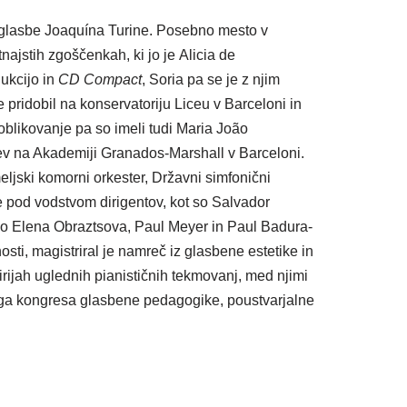
e glasbe Joaquína Turine. Posebno mesto v
ajstih zgoščenkah, ki jo je Alicia de
ukcijo in
CD Compact
, Soria pa se je z njim
 pridobil na konservatoriju Liceu v Barceloni in
likovanje pa so imeli tudi Maria João
jev na Akademiji Granados-Marshall v Barceloni.
eljski komorni orkester, Državni simfonični
e pod vodstvom dirigentov, kot so Salvador
 so Elena Obraztsova, Paul Meyer in Paul Badura-
sti, magistriral je namreč iz glasbene estetike in
irijah uglednih pianističnih tekmovanj, med njimi
nega kongresa glasbene pedagogike, poustvarjalne