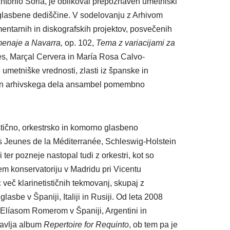
ntonio Soria, je oblikoval prepoznaven umetniški
 glasbene dediščine. V sodelovanju z Arhivom
entarnih in diskografskih projektov, posvečenih
enaje a Navarra
,
op. 102,
Tema z variacijami za
res, Marçal Cervera in María Rosa Calvo-
umetniške vrednosti, zlasti iz španske in
a in arhivskega dela ansambel pomembno
stično, orkestrsko in komorno glasbeno
es Jeunes de la Méditerranée, Schleswig-Holstein
ter pozneje nastopal tudi z orkestri, kot so
vem konservatoriju v Madridu pri Vicentu
več klarinetističnih tekmovanj, skupaj z
sbe v Španiji, Italiji in Rusiji. Od leta 2008
 Elíasom Romerom v Španiji, Argentini in
tavlja album
Repertoire for Requinto
, ob tem pa je