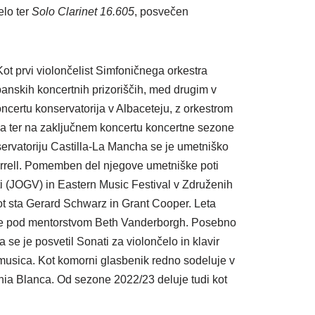
elo ter
Solo Clarinet 16.605
, posvečen
ot prvi violončelist Simfoničnega orkestra
nskih koncertnih prizoriščih, med drugim v
ncertu konservatorija v Albaceteju, z orkestrom
la ter na zaključnem koncertu koncertne sezone
servatoriju Castilla-La Mancha se je umetniško
Harrell. Pomemben del njegove umetniške poti
ti (JOGV) in Eastern Music Festival v Združenih
ot sta Gerard Schwarz in Grant Cooper. Leta
acije pod mentorstvom Beth Vanderborgh. Posebno
se je posvetil Sonati za violončelo in klavir
amusica. Kot komorni glasbenik redno sodeluje v
nia Blanca. Od sezone 2022/23 deluje tudi kot