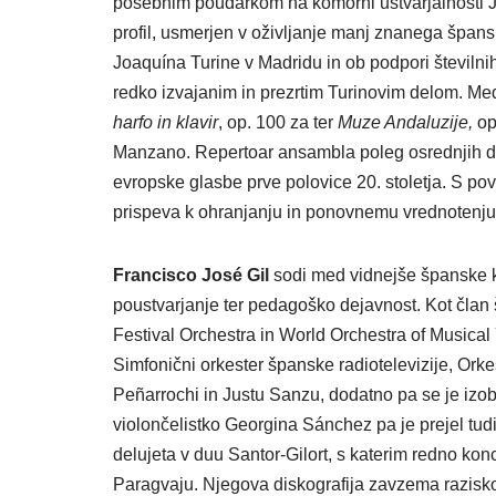
posebnim poudarkom na komorni ustvarjalnosti Jo
profil, usmerjen v oživljanje manj znanega špan
Joaquína Turine v Madridu in ob podpori številn
redko izvajanim in prezrtim Turinovim delom. Me
harfo in klavir
, op. 100 za ter
Muze Andaluzije
,
op
Manzano. Repertoar ansambla poleg osrednjih del
evropske glasbe prve polovice 20. stoletja. S 
prispeva k ohranjanju in ponovnemu vrednotenj
Francisco José Gil
sodi med vidnejše španske kl
poustvarjanje ter pedagoško dejavnost. Kot član 
Festival Orchestra in World Orchestra of Musical Y
Simfonični orkester španske radiotelevizije, Orkes
Peñarrochi in Justu Sanzu, dodatno pa se je izobr
violončelistko Georgina Sánchez pa je prejel tudi
delujeta v duu Santor-Gilort, s katerim redno ko
Paragvaju. Njegova diskografija zavzema razisko