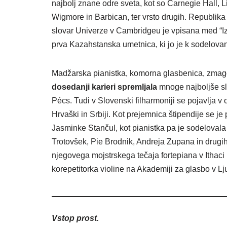
najbolj znane odre sveta, kot so Carnegie Hall,
Wigmore in Barbican, ter vrsto drugih. Republika
slovar Univerze v Cambridgeu je vpisana med “Izje
prva Kazahstanska umetnica, ki jo je k sodelov
Madžarska pianistka, komorna glasbenica, zmago
dosedanji
karieri
spremljala
mnoge najboljše sl
Pécs. Tudi v Slovenski filharmoniji se pojavlja v 
Hrvaški in Srbiji. Kot prejemnica štipendije se 
Jasminke Stančul, kot pianistka pa je sodelovala
Trotovšek, Pie Brodnik, Andreja Zupana in drug
njegovega mojstrskega tečaja fortepiana v Ithaci
korepetitorka violine na Akademiji za glasbo v Lju
Vstop prost.