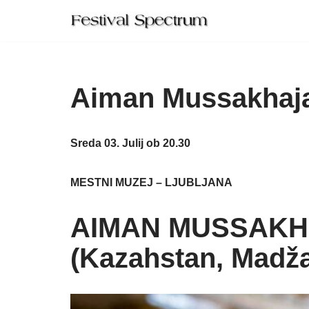
Skip
to
content
Aiman Mussakhajay
Sreda 03. Julij ob 20.30
MESTNI MUZEJ – LJUBLJANA
AIMAN MUSSAKH
(Kazahstan, Madža