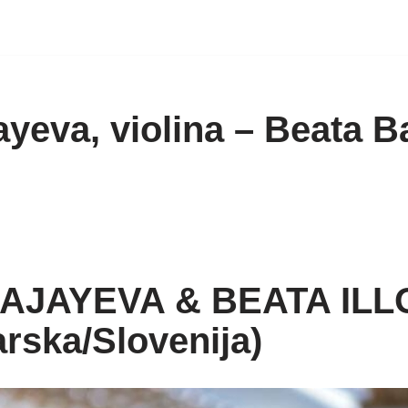
eva, violina – Beata Ba
AJAYEVA & BEATA IL
rska/Slovenija)