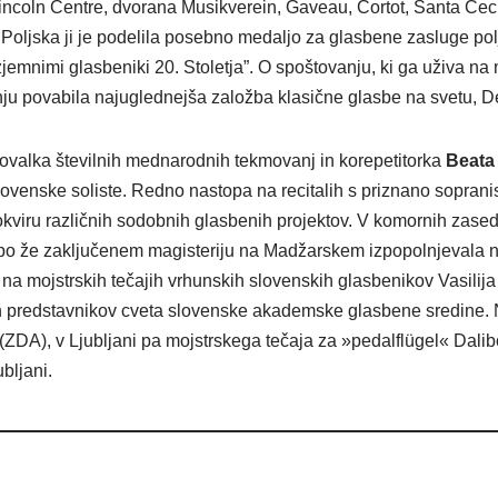
 Lincoln Centre, dvorana Musikverein, Gaveau, Cortot, Santa Ce
 Poljska ji je podelila posebno medaljo za glasbene zasluge polj
mnimi glasbeniki 20. Stoletja”. O spoštovanju, ki ga uživa na m
anju povabila najuglednejša založba klasične glasbe na svetu
valka številnih mednarodnih tekmovanj in korepetitorka
Beata
ovenske soliste. Redno nastopa na recitalih s priznano sopran
okviru različnih sodobnih glasbenih projektov. V komornih zasedba
je po že zaključenem magisteriju na Madžarskem izpopolnjevala n
 na mojstrskih tečajih vrhunskih slovenskih glasbenikov Vasili
ih predstavnikov cveta slovenske akademske glasbene sredine. 
 (ZDA), v Ljubljani pa mojstrskega tečaja za »pedalflügel« Dalib
bljani.