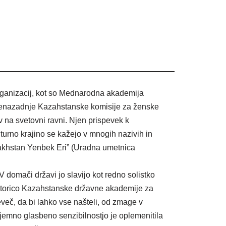
 organizacij, kot so Mednarodna akademija
 nenazadnje Kazahstanske komisije za ženske
 na svetovni ravni. Njen prispevek k
urno krajino se kažejo v mnogih nazivih in
khstan Yenbek Eri” (Uradna umetnica
 domači državi jo slavijo kot redno solistko
rektorico Kazahstanske državne akademije za
več, da bi lahko vse našteli, od zmage v
jemno glasbeno senzibilnostjo je oplemenitila