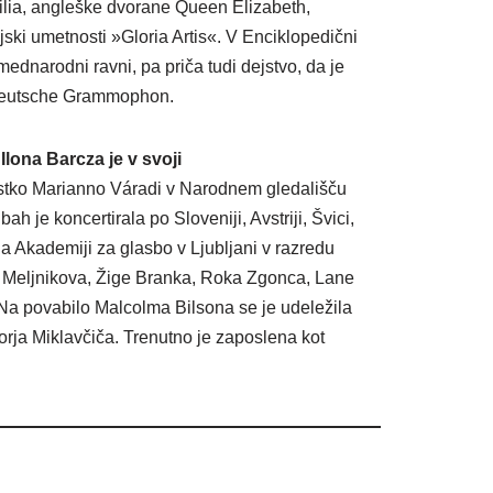
cilia, angleške dvorane Queen Elizabeth,
ski umetnosti »Gloria Artis«. V Enciklopedični
ednarodni ravni, pa priča tudi dejstvo, da je
, Deutsche Grammophon.
 Ilona Barcza
je v svoji
istko Marianno Váradi v Narodnem gledališču
h je koncertirala po Sloveniji, Avstriji, Švici,
a Akademiji za glasbo v Ljubljani v razredu
ja Meljnikova, Žige Branka, Roka Zgonca, Lane
Na povabilo Malcolma Bilsona se je udeležila
orja Miklavčiča. Trenutno je zaposlena kot