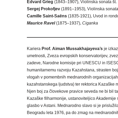
Edvard Grieg
(1843–1907), Violinska sonata št. 
Sergej Prokofjev
(1891–1953), Violinska sonata 
Camille Saint-Saëns
(1835-1921), Uvod in rondo
Maurice Ravel
(1875–1937),
Ciganka
Kariera
Prof
.
Aiman
Mussakhajayeva’s
je izkaz
umetnosti, Zveza evropskih konservatorijev, zv
zadeve, Narodne komisije pri UNESCU in ISESCU s
humanitarnemu razvoju Kazahstana, strasten boj 
vlogah v pomembnih mednarodnih organizacijah
kazahstanskega ljudstva) ter rektorica Kazaške
Njen boj za človekove pravice seveda ne bi bil ta
Kazaške filharmonije, ustanoviteljico Akademije
glasbo v Astani. Mednarodno slavo si je prisluži
Beogradu leta 1976, pa do zmag na mednarodnih t