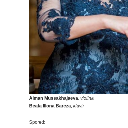
Aiman Mussakhajaeva
,
violina
Beata Illona Barcza
,
klavir
Spored: