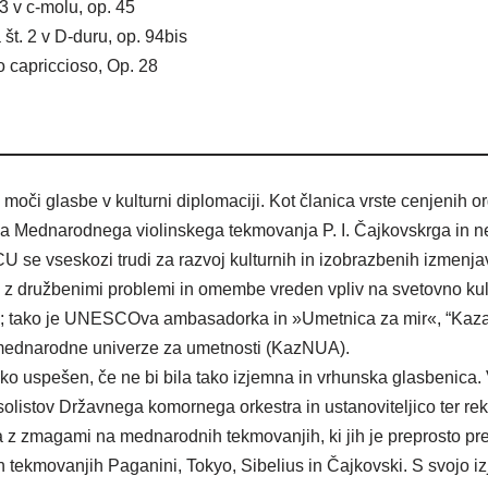
3 v c-molu, op. 45
št. 2 v D-duru, op. 94bis
 capriccioso, Op. 28
 moči glasbe v kulturni diplomaciji. Kot članica vrste cenjenih
eza Mednarodnega violinskega tekmovanja P. I. Čajkovskrga in
e vseskozi trudi za razvoj kulturnih in izobrazbenih izmenjav
z družbenimi problemi in omembe vreden vpliv na svetovno kult
; tako je UNESCOva ambasadorka in »Umetnica za mir«, “Kaza
 mednarodne univerze za umetnosti (KazNUA).
ko uspešen, če ne bi bila tako izjemna in vrhunska glasbenica. V
 solistov Državnega komornega orkestra in ustanoviteljico ter 
la z zmagami na mednarodnih tekmovanjih, ki jih je preprosto pre
ekmovanjih Paganini, Tokyo, Sibelius in Čajkovski. S svojo iz