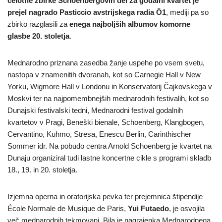
celotne zbirke Schoenbergovih del za godalni kvartet je
prejel nagrado Pasticcio avstrijskega radia Ö1
, mediji pa so
zbirko razglasili za
enega najboljših albumov komorne
glasbe 20. stoletja
.
Mednarodno priznana zasedba žanje uspehe po vsem svetu,
nastopa v znamenitih dvoranah, kot so Carnegie Hall v New
Yorku, Wigmore Hall v Londonu in Konservatorij Čajkovskega v
Moskvi ter na najpomembnejših mednarodnih festivalih, kot so
Dunajski festivalski tedni, Mednarodni festival godalnih
kvartetov v Pragi, Beneški bienale, Schoenberg, Klangbogen,
Cervantino, Kuhmo, Stresa, Enescu Berlin, Carinthischer
Sommer idr. Na pobudo centra Arnold Schoenberg je kvartet na
Dunaju organiziral tudi lastne koncertne cikle s programi skladb
18., 19. in 20. stoletja.
Izjemna operna in oratorijska pevka ter prejemnica štipendije
École Normale de Musique de Paris,
Yui Futaedo
, je osvojila
več mednarodnih tekmovanj. Bila je nagrajenka Mednarodnega