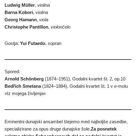
Ludwig Müller
,
violina
Barna Kobori
,
violina
Georg
Hamann
,
viola
Christophe Pantillon
,
violončelo
Gostja:
Yui Futaedo
,
sopran
Spored:
Arnold Schönberg
(1874–1951), Godalni kvartet št. 2, op.10
Bedřich Smetana
(1824–1884), Godalni kvartet št. 1 v e-molu
»Iz mojega življenja«
Eminentni dunajski ansambel štejemo med najboljše zasedbe,
specializirane za opus druge dunajske šole.
Za posnetek